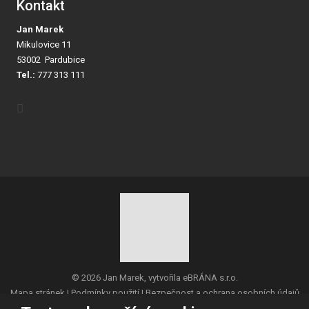
Kontakt
Jan Marek
Mikulovice 11
53002 Pardubice
Tel.:
777 313 111
© 2026 Jan Marek, vytvořila eBRÁNA s.r.o.
Mapa stránek
|
Podmínky použití
|
Bezpečnost a ochrana osobních údajů