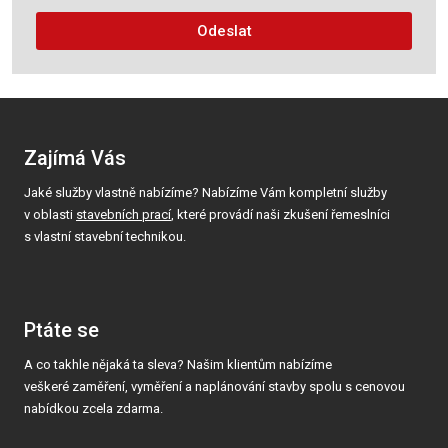
zpracováním
Odeslat
osobních
údajů
.
Formulář
se
nepodařilo
Zajímá Vás
odeslat.
Jaké služby vlastně nabízíme? Nabízíme Vám kompletní služby
v oblasti
stavebních prací
, které provádí naši zkušení řemeslníci
s vlastní stavební technikou.
Ptáte se
A co takhle nějaká ta sleva? Našim klientům nabízíme
veškeré zaměření, vyměření a naplánování stavby spolu s cenovou
nabídkou zcela zdarma.